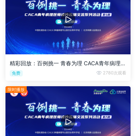
精彩回放：百例挑一 青春为理 CACA青年病理医师读片云端交流系列活动（第七期）
2780次观看
免费
限时播放