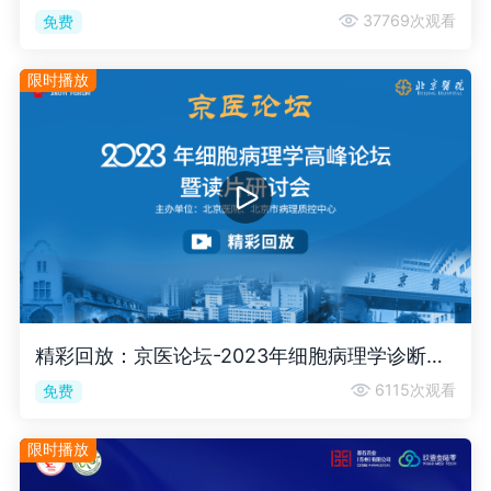
37769次观看
免费
限时播放
精彩回放：京医论坛-2023年细胞病理学诊断高峰论坛
6115次观看
免费
限时播放