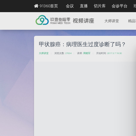
91360首页
会议
直播
切片库
会诊平台
大师讲堂
精品
甲状腺癌：病理医生过度诊断了吗？
大师讲堂
浏览次数:
27004
讲师:
周晓军
开始时间:
2017.3.7 19:30