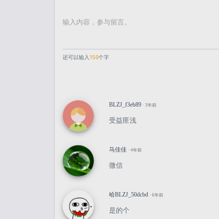
还可以输入
150
个字
BLZJ_f3eb89
· 3年前
受益匪浅
马佳佳
· 4年前
微信
哈BLZJ_50dcbd
· 6年前
是的个