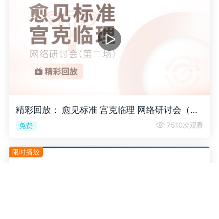
精彩回放： 愈见标准 宫克临理 网络研讨会（第二场）
7510次观看
免费
限时播放