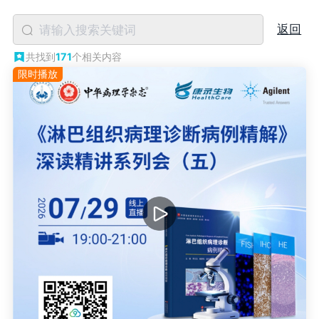
返回
共找到
171
个相关内容
限时播放