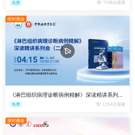
1108次观看
免费
限时播放
《淋巴组织病理诊断病例精解》深读精讲系列会（二）
1254次观看
免费
限时播放