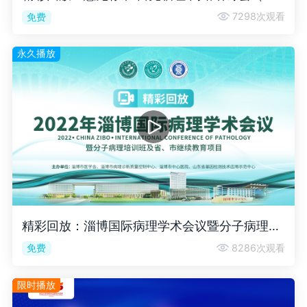
7298次观看
免费
永久播放
精彩回放：淄博国际病理学术会议暨分子病理培训班及省、市继续教育项目
8286次观看
免费
限时播放