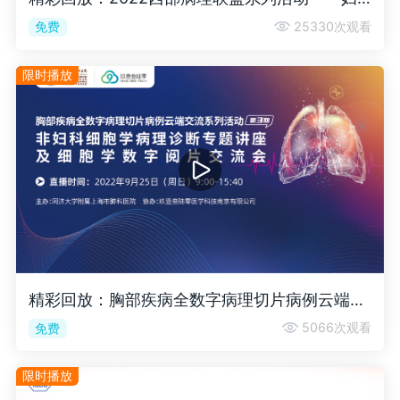
25330次观看
免费
限时播放
精彩回放：胸部疾病全数字病理切片病例云端交流系列活动（第三期）非妇科细胞学病理诊断专题讲座及细胞学数字阅片交流会
5066次观看
免费
限时播放