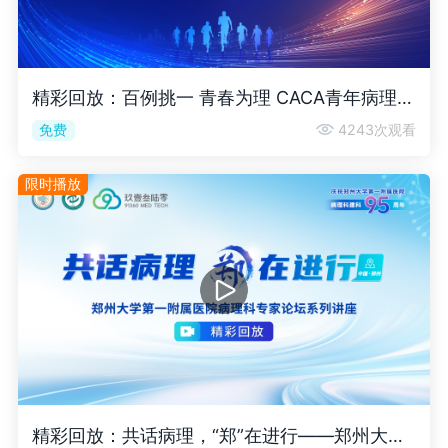
精彩回放：百例挑一 青春为理 CACA青年病理医师读片云端交流系列活动（第六期）
4243次观看
免费
限时播放
精彩回放：共话病理，“郑”在进行——郑州大学第一附属医院病理科2024年专家论坛系列讲座