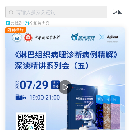
返回
共找到
171
个相关内容
限时播放