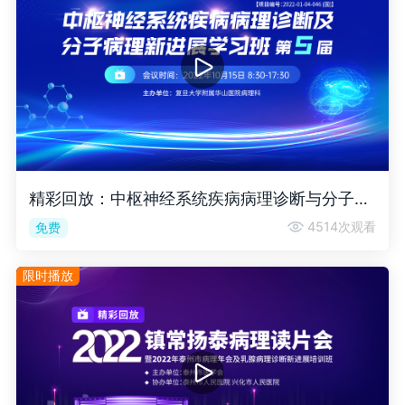
精彩回放：中枢神经系统疾病病理诊断与分子病理新进展学习班（第五届）
4514次观看
免费
限时播放