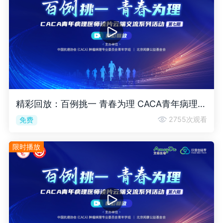
精彩回放：百例挑一 青春为理 CACA青年病理医师读片云端交流系列活动（第七期）
2755次观看
免费
限时播放