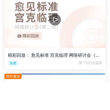
精彩回放： 愈见标准 宫克临理 网络研讨会（第二场）
7501次观看
免费
限时播放