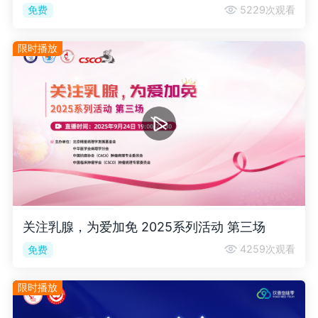
5229次观看
免费
限时播放
关注乳腺，为爱加免 2025系列活动 第三场
4259次观看
免费
限时播放