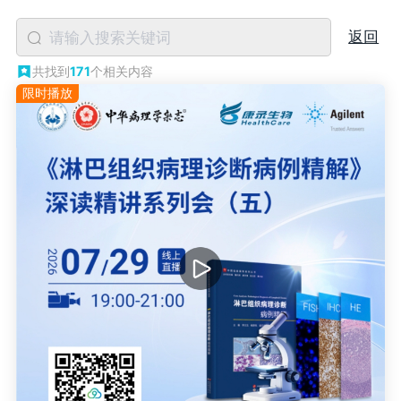
返回
共找到
171
个相关内容
限时播放