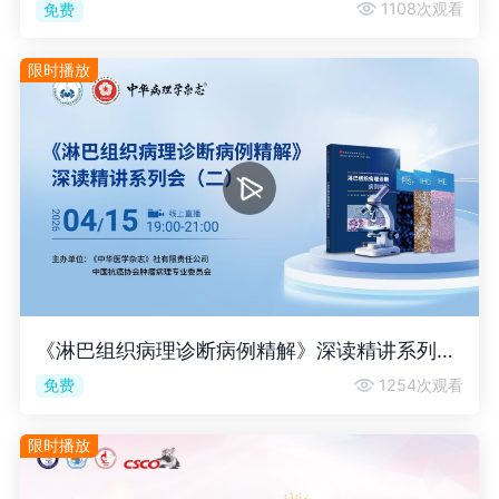
1108次观看
免费
限时播放
《淋巴组织病理诊断病例精解》深读精讲系列会（二）
1254次观看
免费
限时播放