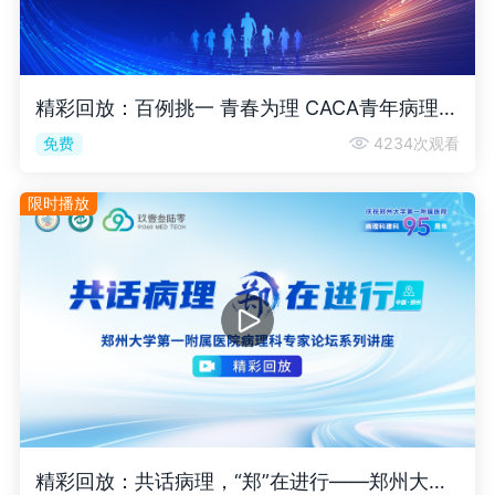
精彩回放：百例挑一 青春为理 CACA青年病理医师读片云端交流系列活动（第六期）
4234次观看
免费
限时播放
精彩回放：共话病理，“郑”在进行——郑州大学第一附属医院病理科2024年专家论坛系列讲座