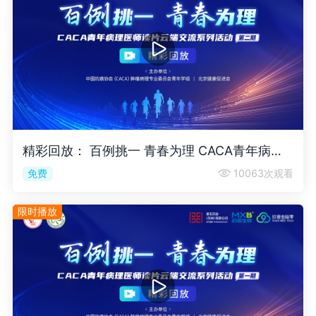
精彩回放： 百例挑一 青春为理 CACA青年病理医师读片云端交流系列活动（第二期）
10063次观看
免费
限时播放