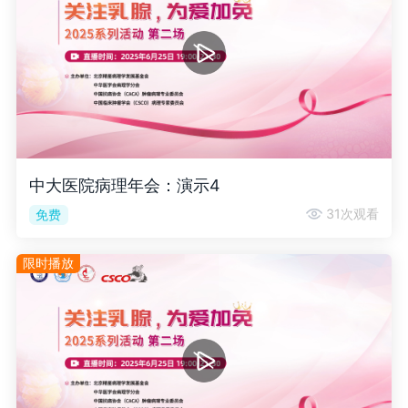
中大医院病理年会：演示4
31次观看
免费
限时播放