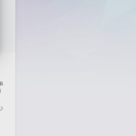
肌
因
点》