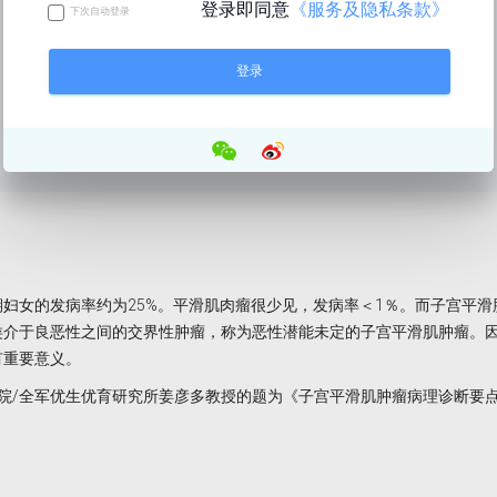
登录即同意
《服务及隐私条款》
下次自动登录
女的发病率约为25%。平滑肌肉瘤很少见，发病率＜1％。而子宫平滑
类介于良恶性之间的交界性肿瘤，称为恶性潜能未定的子宫平滑肌肿瘤。
有重要意义。
医院/全军优生优育研究所姜彦多教授的题为《子宫平滑肌肿瘤病理诊断要