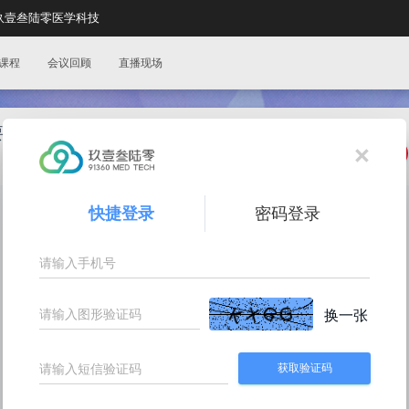
玖壹叁陆零医学科技
课程
会议回顾
直播现场
要点
×
分享:
快捷登录
密码登录
换一张
获取验证码