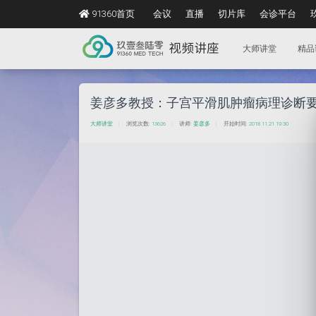
91360首页
会议
直播
切片库
会诊平台
大师讲堂
精品
姜彦多教授：子宫平滑肌肿瘤病理诊断
大师讲堂
浏览次数:
13626
讲师:
姜彦多
开始时间:
2018.11.21 19:30