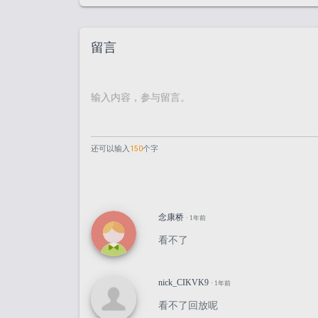
留言
还可以输入
150
个字
念康桥
· 1年前
看不了
nick_CIKVK9
· 1年前
看不了回放呢